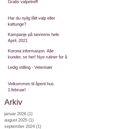
Gratis valpetreff
Har du nylig fått valp eller
kattunge?
Kampanje på tannrens hele
April, 2021
Korona informasjon. Alle
kunder, se her! Nye rutiner for å
redusere smittepress
Ledig stilling - Veterinær
Velkommen til åpent hus
1.februar!
Arkiv
januar 2026
(1)
1 indlæg
august 2025
(1)
1 indlæg
september 2024
(1)
1 indlæg