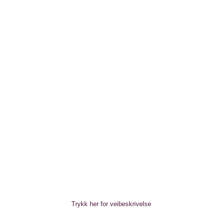
Adresse
Åpningsti
Email
Stølen 11 A
yreklinikk@gmail.com
5911 Alversund
Man - Ons: 09:00
(Alverflaten)
Torsdag: 09:00 
Fredag: 09:00 -
Lørdag: 10:00 -
Trykk her for veibeskrivelse