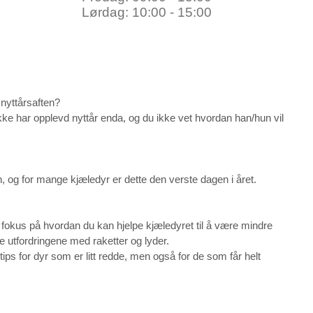
Lørdag: 10:00 - 15:00
nyttårsaften?
kke har opplevd nyttår enda, og du ikke vet hvordan han/hun vil 
en, og for mange kjæledyr er dette den verste dagen i året. 
ed fokus på hvordan du kan hjelpe kjæledyret til å være mindre 
e utfordringene med raketter og lyder.
ps for dyr som er litt redde, men også for de som får helt 