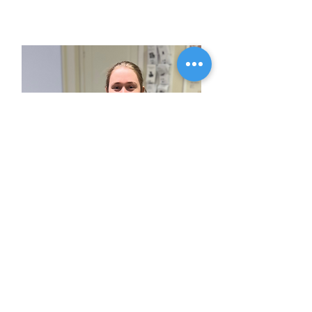
Zenora
Dyrepleierstudent