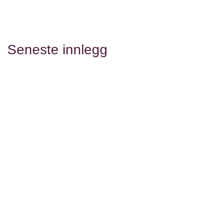
Seneste innlegg
re
e