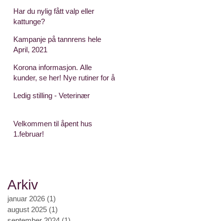
Har du nylig fått valp eller
kattunge?
Kampanje på tannrens hele
April, 2021
Korona informasjon. Alle
kunder, se her! Nye rutiner for å
redusere smittepress
Ledig stilling - Veterinær
Velkommen til åpent hus
1.februar!
Arkiv
januar 2026
(1)
1 indlæg
august 2025
(1)
1 indlæg
september 2024
(1)
1 indlæg