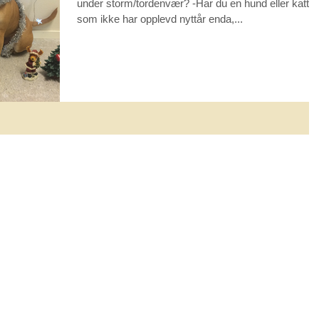
under storm/tordenvær? -Har du en hund eller katt,
som ikke har opplevd nyttår enda,...